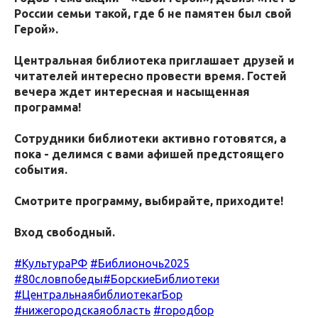
России семьи такой, где б не памятен был свой
Герой».
Центральная библиотека приглашает друзей и
читателей интересно провести время. Гостей
вечера ждет интересная и насыщенная
программа!
Сотрудники библиотеки активно готовятся, а
пока - делимся с вами афишей предстоящего
события.
Смотрите программу, выбирайте, приходите!
Вход свободный.
#КультураРФ
#Библионочь2025
#80словпобеды
#БорскиеБиблиотеки
#ЦентральнаябиблиотекагБор
#нижегородскаяобласть
#городбор