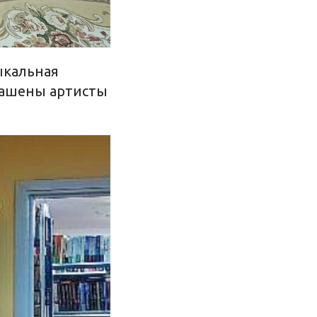
ыкальная
лашены артисты