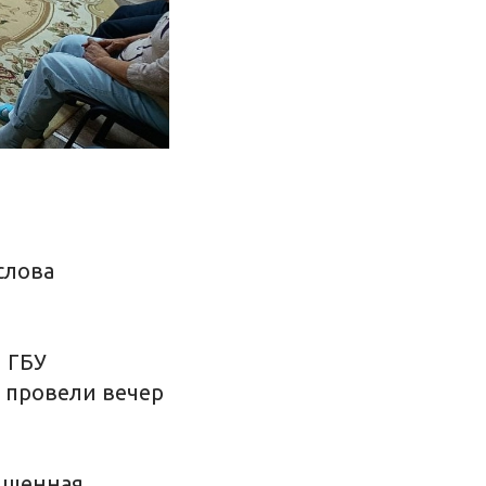
слова
 ГБУ
 провели вечер
сыщенная