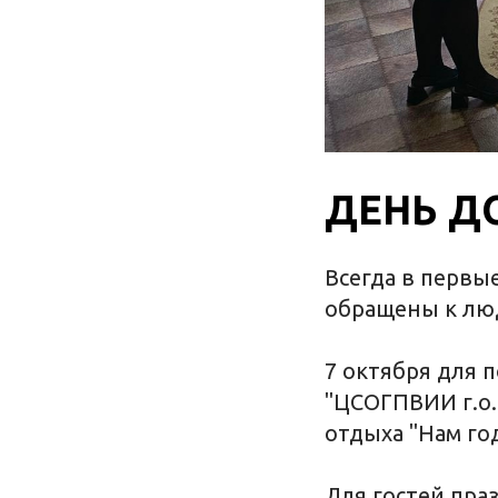
ДЕНЬ Д
Всегда в первы
обращены к люд
7 октября для 
"ЦСОГПВИИ г.о.
отдыха "Нам год
Для гостей пра