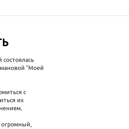
ТЬ
 состоялась
хмановой "Моей
омиться с
иться их
нением.
о огромный,