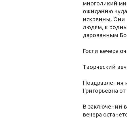
многоликий мир
ожиданию чуда 
искренны. Они 
людям, к родн
дарованным Бо
Гости вечера о
Творческий веч
Поздравления и
Григорьевна от 
В заключении в
вечера останетс