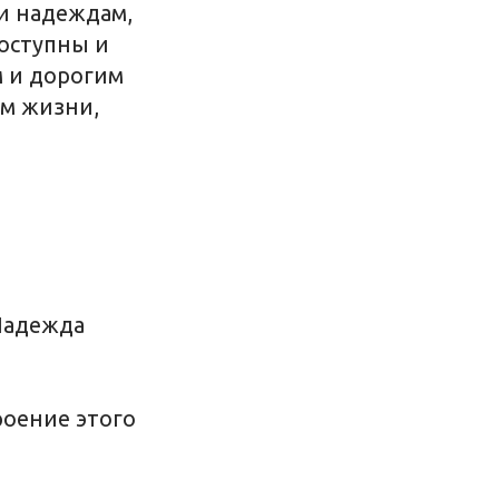
 и надеждам,
оступны и
м и дорогим
м жизни,
Надежда
роение этого