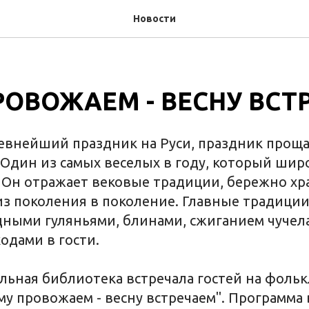
Новости
РОВОЖАЕМ - ВЕСНУ ВСТ
евнейший праздник на Руси, праздник проща
 Один из самых веселых в году, который шир
. Он отражает вековые традиции, бережно х
з поколения в поколение. Главные традици
дными гуляньями, блинами, сжиганием чучела
одами в гости.
альная библиотека встречала гостей на фоль
му провожаем - весну встречаем". Программа