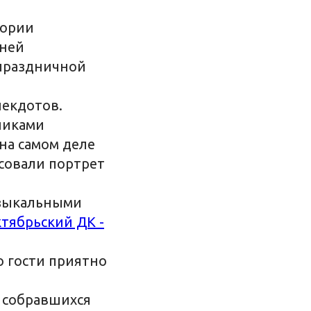
тории
дней
 праздничной
некдотов.
никами
 на самом деле
исовали портрет
узыкальными
тябрьский ДК -
о гости приятно
у собравшихся