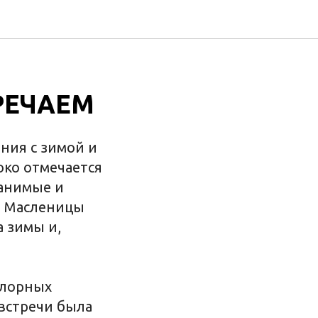
РЕЧАЕМ
ния с зимой и
око отмечается
ранимые и
и Масленицы
 зимы и,
клорных
 встречи была