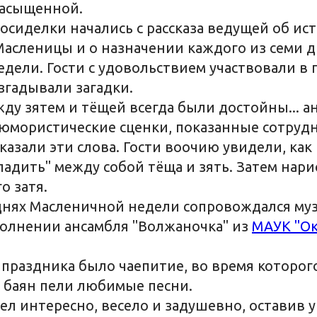
насыщенной.
сиделки начались с рассказа ведущей об ис
асленицы и о назначении каждого из семи 
дели. Гости с удовольствием участвовали в
згадывали загадки.
у зятем и тёщей всегда были достойны... а
юмористические сценки, показанные сотруд
казали эти слова. Гости воочию увидели, как
ладить" между собой тёща и зять. Затем нар
о затя.
 днях Масленичной недели сопровождался м
олнении ансамбля "Волжаночка" из
МАУК "Ок
раздника было чаепитие, во время которог
 баян пели любимые песни.
л интересно, весело и задушевно, оставив 