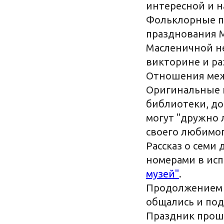
интересной и 
Фольклорные по
празднования М
Масленичной не
викторине и ра
Отношения межд
Оригинальные 
библиотеки, до
могут "дружно 
своего любимог
Рассказ о семи
номерами в исп
музей"
.
Продолжением п
общались и под
Праздник проше