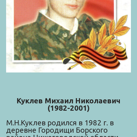
Куклев Михаил Николаевич
(1982-2001)
М.Н.Куклев родился в 1982 г. в
деревне Городищи Борского